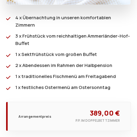
4 x Übernachtung in unseren komfortablen
Zimmern
3 x Frühstück vom reichhaltigen Ammerländer-Hof-
Buffet
1 x Sektfrühstück vom großen Buffet
2 x Abendessen im Rahmen der Halbpension
1 x traditionelles Fischmenü am Freitagabend
1 x festliches Ostermenü am Ostersonntag
389,00 €
Arrangementpreis
P.P. IM DOPPELBETTZIMMER